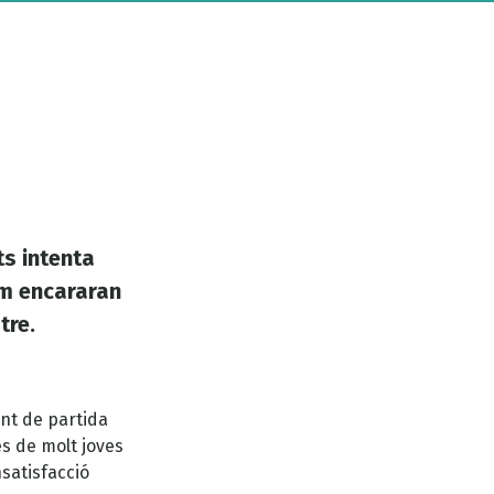
ts intenta
com encararan
tre.
unt de partida
s de molt joves
nsatisfacció