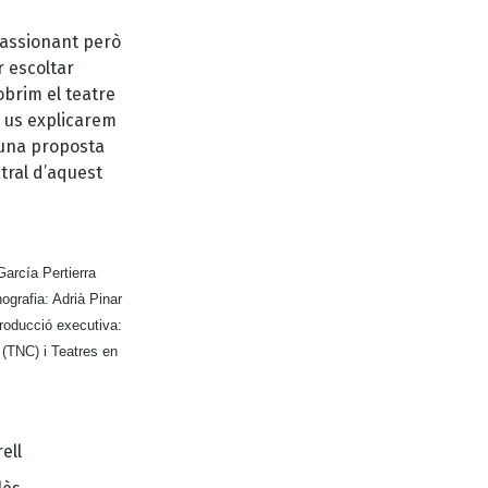
passionant però
r escoltar
obrim el teatre
e us explicarem
 una proposta
tral d’aquest
García Pertierra
ografia: Adrià Pinar
roducció executiva:
 (TNC) i Teatres en
ell